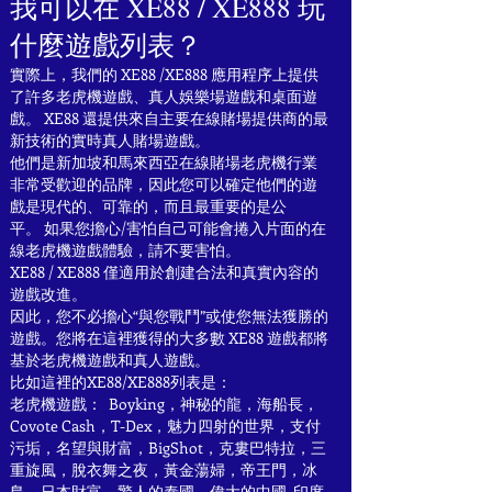
我可以在 XE88 / XE888 玩
什麼遊戲列表？
實際上，我們的 XE88 /XE888 應用程序上提供
了許多老虎機遊戲、真人娛樂場遊戲和桌面遊
戲。 XE88 還提供來自主要在線賭場提供商的最
新技術的實時真人賭場遊戲。
他們是新加坡和馬來西亞在線賭場老虎機行業
非常受歡迎的品牌，因此您可以確定他們的遊
戲是現代的、可靠的，而且最重要的是公
平。
如果您擔心/害怕自己可能會捲入片面的在
線老虎機遊戲體驗，請不要害怕。
XE88 / XE888 僅適用於創建合法和真實內容的
遊戲改進。
因此，您不必擔心“與您戰鬥”或使您無法獲勝的
遊戲。您將在這裡獲得的大多數 XE88 遊戲都將
基於老虎機遊戲和真人遊戲。
比如這裡的XE88/XE888列表是：
老虎機遊戲：
Boyking，神秘的龍，海船長，
Covote Cash，T-Dex，魅力四射的世界，支付
污垢，名望與財富，BigShot，克婁巴特拉，三
重旋風，脫衣舞之夜，黃金蕩婦，帝王門，冰
島，日本財富，驚人的泰國，偉大的中國, 印度