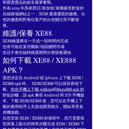
和寶貴獎品的絕非孤軍奮戰。
作為 2019 年馬來西亞/新加坡/泰國最受歡迎的
在線賭場網站之一，XE88 通過優質的服務、出
色的優惠和對每位客戶的出色關注而不斷發
展。
維護/保養 XE88
XE88維護將在一天或一段時間內完成
也有可能在某些國家/地區關閉市場
並且不會在臨時維護期間分發猿猴通知
如何下載 XE88 / XE888
APK？
當您決定在 Android 或 Iphone 上下載 XE88 /
XE888 apk 時，
XE88/XE888 可以很容易地下
載。
您在手機上下載 918kiss
或
Mega888 apk 的
類似步驟，該 apk 兼容 Android 和 IOS 手機版
本。下載 XE88/XE888 後，您可以在手機上下
載的應用程序上充值或購買積分，開始享受老
虎機遊戲。
在您安裝 XE88 / XE888 的過程中，您只需要按
照屏幕上顯示的簡單步驟完成 XE88 / XE888 下