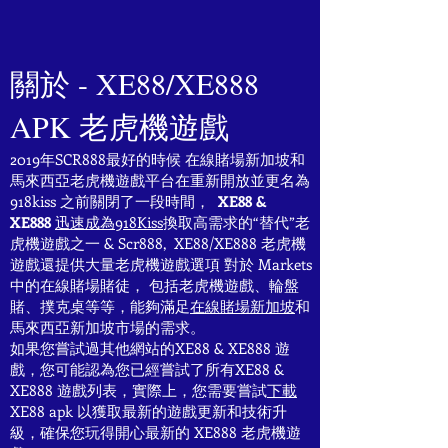
關於 - XE88/XE888
APK 老虎機遊戲
2019年SCR888最好的時候
在線賭場新加坡和
馬來西亞老虎機遊戲平台在重新開放並更名為
918kiss 之前關閉了一段時間，
XE88 &
XE888
迅速成為918Kiss
換取高需求的“替代”老
虎機遊戲之一
& Scr888,
XE88/XE888 老虎機
遊戲還提供大量老虎機遊戲選項
對於 Markets
中的在線賭場賭徒，
包括老虎機遊戲、輪盤
賭、撲克桌等等，能夠滿足
在線賭場新加坡
和
馬來西亞新加坡市場的需求。
如果您嘗試過其他網站的XE88 & XE888 遊
戲，您可能認為您已經嘗試了所有XE88 &
XE888 遊戲列表，實際上，您需要嘗試
下載
XE88 apk 以獲取最新的遊戲更新和技術升
級，確保您玩得開心最新的 XE888 老虎機遊