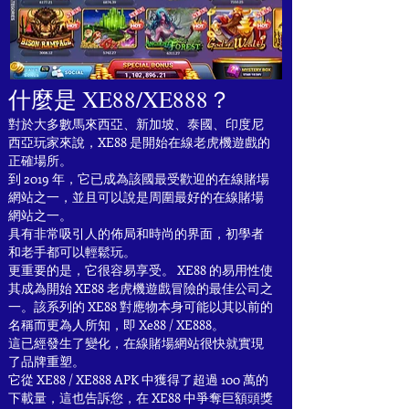
什麼是 XE88/XE888？
對於大多數馬來西亞、新加坡、泰國、印度尼
西亞玩家來說，XE88 是開始在線老虎機遊戲的
正確場所。
到 2019 年，它已成為該國最受歡迎的在線賭場
網站之一，並且可以說是周圍最好的在線賭場
網站之一。
具有非常吸引人的佈局和時尚的界面，初學者
和老手都可以輕鬆玩。
更重要的是，它很容易享受。 XE88 的易用性使
其成為開始 XE88 老虎機遊戲冒險的最佳公司之
一。該系列的 XE88 對應物本身可能以其以前的
名稱而更為人所知，即 Xe88 / XE888。
這已經發生了變化，在線賭場網站很快就實現
了品牌重塑。
它從 XE88 / XE888 APK 中獲得了超過 100 萬的
下載量，這也告訴您，在 XE88 中爭奪巨額頭獎