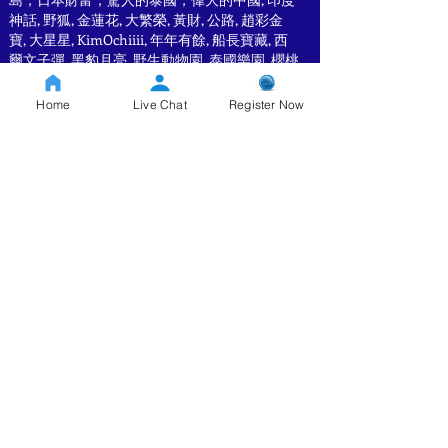
神話, 野狐, 金蓮花, 大繁榮, 黃財, 公路, 趙彩金
寶, 大星星, KimOchiiii, 年年有餘, 船長寶藏, 西
爾文子彈, 黑豹月亮, 野生動物園, 泰國樂園, 櫻桃
之戀, 大藍, 愛爾蘭運氣, 發現, 斯巴達, 果味
TuttiThai 天堂, 櫻桃之愛, 大藍, 愛爾蘭運氣, 發
Home
Live Chat
Register Now
現, 斯巴達, 果味 TuttiThai 天堂, 櫻桃之愛, 大藍
色, 愛爾蘭運氣, 發現, 斯巴達, 果味 Tutti, 觸地得
分, 野牛橫衝直撞, Unicow, Qz2, 尋寶遊戲, 小熊
獎勵, 財神, 綠運, 雙倍獎勵, 奶酪陷阱, 殭屍墳墓,
貝殼裡, Cochtail Pahty, Oh My Hero, 淘金熱, 獲
勝許可證, 萬聖節財富, Topgun足球嘉年華金錢
兔孫悟空金千娃財富熊貓羅賓漢A蝨子，非洲野
生動物，四季問候，勞拉，海盜，亞馬遜叢
林，阿拉丁，海豚，金平麥，魔法旋轉，海盜
船，萬聖節派對，餅乾流行，閃亮的星星，童
話花園 Plus，石器時代，韋斯頓牧場物語，
Moneyfever , 金銀島, 金樹, 牧場物語, 海洋世界,
馬戲團, 風神, 三王府, 水滸, 財寶, 阿茲塔克, 水晶
之水, 恩德花園, 綠光, 勝利, 龍金, 理貨豪, 5 財富,
拉力賽, 東方表達
現場遊戲：魚、輪盤 24、12、73、The Bull、
DragonTiger、Belangkai、骰寶、Hulu Cock、