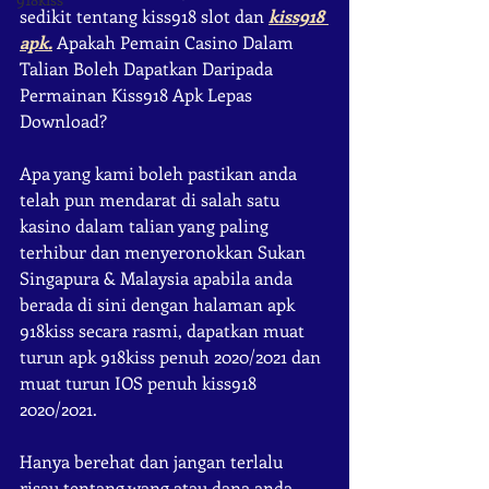
sedikit tentang kiss918 slot dan 
kiss918 
apk.
 Apakah Pemain Casino Dalam 
Talian Boleh Dapatkan Daripada 
Permainan Kiss918 Apk Lepas 
Download?
Apa yang kami boleh pastikan anda 
telah pun mendarat di salah satu 
kasino dalam talian yang paling 
terhibur dan menyeronokkan Sukan 
Singapura & Malaysia apabila anda 
berada di sini dengan halaman apk 
918kiss secara rasmi, dapatkan muat 
turun apk 918kiss penuh 2020/2021 dan 
muat turun IOS penuh kiss918 
2020/2021. 
Hanya berehat dan jangan terlalu 
risau tentang wang atau dana anda 