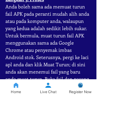
Anda boleh sama ada memuat turun 
fail APK pada peranti mudah alih anda 
atau pada komputer anda, walaupun 
yang kedua adalah sedikit lebih sukar. 
Untuk bermula, muat turun fail APK 
menggunakan sama ada Google 
Chrome atau penyemak imbas 
Android stok. Seterusnya, pergi ke laci 
apl anda dan klik Muat Turun; di sini 
anda akan menemui fail yang baru 
anda muat turun. Buka fail dan pasang 
apl.
Home
Live Chat
Register Now
Jika anda memuat turun fail APK pada 
komputer anda, prosesnya berbeza 
sedikit. Anda mesti menyambungkan 
peranti Android anda ke PC dan 
mendayakan mod storan besar-