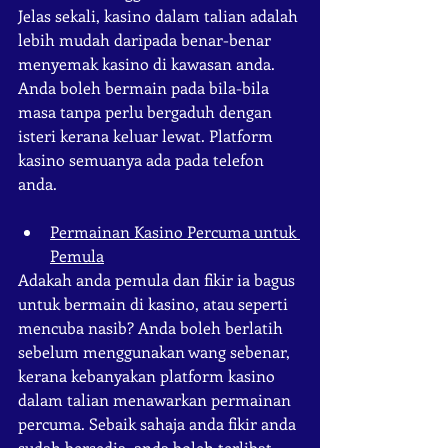
Jelas sekali, kasino dalam talian adalah 
lebih mudah daripada benar-benar 
menyemak kasino di kawasan anda. 
Anda boleh bermain pada bila-bila 
masa tanpa perlu bergaduh dengan 
isteri kerana keluar lewat. Platform 
kasino semuanya ada pada telefon 
anda.
Permainan Kasino Percuma untuk 
Pemula
Adakah anda pemula dan fikir ia bagus 
untuk bermain di kasino, atau seperti 
mencuba nasib? Anda boleh berlatih 
sebelum menggunakan wang sebenar, 
kerana kebanyakan platform kasino 
dalam talian menawarkan permainan 
percuma. Sebaik sahaja anda fikir anda 
sudah bersedia, anda boleh terlibat.