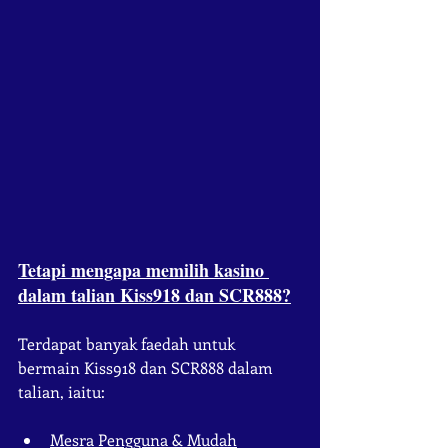
Tetapi mengapa memilih kasino 
dalam talian Kiss918 dan SCR888?
Terdapat banyak faedah untuk 
bermain Kiss918 dan SCR888 dalam 
talian, iaitu:
Mesra Pengguna & Mudah