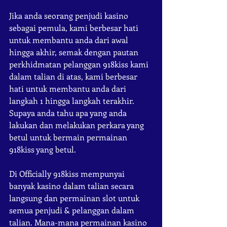
Jika anda seorang penjudi kasino 
sebagai pemula, kami berbesar hati 
untuk membantu anda dari awal 
hingga akhir, semak dengan pautan 
perkhidmatan pelanggan 918kiss kami 
dalam talian di atas, kami berbesar 
hati untuk membantu anda dari 
langkah 1 hingga langkah terakhir. 
Supaya anda tahu apa yang anda 
lakukan dan melakukan perkara yang 
betul untuk bermain permainan 
918kiss yang betul.
Di Officially 918kiss mempunyai 
banyak kasino dalam talian secara 
langsung dan permainan slot untuk 
semua penjudi & pelanggan dalam 
talian. Mana-mana permainan kasino 