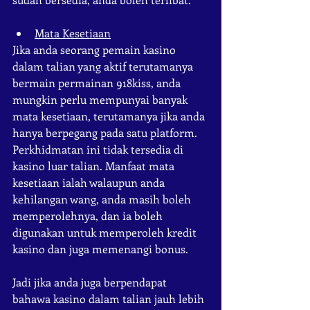
Mata Kesetiaan
Jika anda seorang pemain kasino 
dalam talian yang aktif terutamanya 
bermain permainan 918kiss, anda 
mungkin perlu mempunyai banyak 
mata kesetiaan, terutamanya jika anda 
hanya berpegang pada satu platform. 
Perkhidmatan ini tidak tersedia di 
kasino luar talian. Manfaat mata 
kesetiaan ialah walaupun anda 
kehilangan wang, anda masih boleh 
memperolehnya, dan ia boleh 
digunakan untuk memperoleh kredit 
kasino dan juga memenangi bonus.
Jadi jika anda juga berpendapat 
bahawa kasino dalam talian jauh lebih 