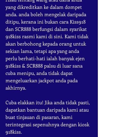
yang dikreditkan ke dalam dompet 
anda. anda boleh mengelak daripada 
ditipu, kerana ini bukan cara Kiss918 
dan SCR888 berfungsi dalam syarikat 
918kiss rasmi kami di sini. Kami tidak 
akan berbohong kepada orang untuk 
sekian lama, tetapi apa yang anda 
perlu berhati-hati ialah banyak ejen 
918kiss & SCR888 palsu di luar sana 
cuba menipu, anda tidak dapat 
mengeluarkan jackpot anda pada 
akhirnya.
Cuba elakkan itu! Jika anda tidak pasti, 
dapatkan bantuan daripada kami atau 
buat tinjauan di pasaran, kami 
terintegrasi sepenuhnya dengan kiosk 
918kiss. 